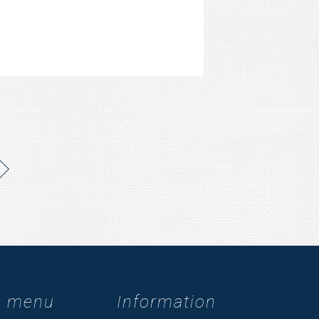
m menu
Information