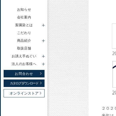
お知らせ
会社案内
手ぬぐい
梨園染とは
ゆかた
こだわり
こども甚平
商品紹介
お誂え手ぬぐい トップ
法人のお客様 トップ
梨園染とは トップ
大判ハンカチ
取扱店舗
動画で知る梨園染
事例ご紹介
制作例
招布
お誂え手ぬぐい
越中
法人のお客様へ
展示用品
お問合わせ
その他
カタログダウンロード
オンラインストア
２０２
来年は