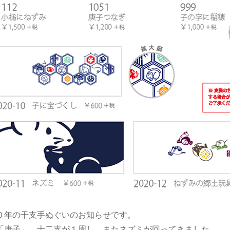
０年の干支手ぬぐいのお知らせです。
「庚子」。十二支が１周し、またネズミが回ってきました。