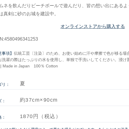
ムネを飲んだりビーチボールで遊んだり、皆の想い出にあるよ
は真剣に砂のお城を建設中。
オンラインストアから購入する
N:4580496341253
意事項】
伝統工芸〔注染〕のため、お使い始めに汗や摩擦で色が移る場
お洗濯の際はたっぷりの水を使用し、単独で手洗いしてください。浸け置
 | Made in Japan 100％ Cotton
夏
ゴリ：
約37cm×90cm
ズ：
1870円（税込）
格：