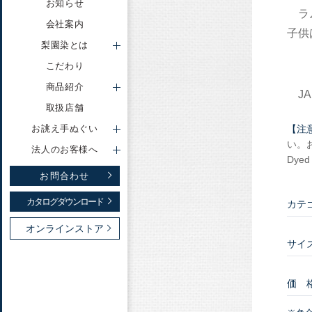
お知らせ
ラ
会社案内
子供
手ぬぐい
梨園染とは
ゆかた
こだわり
こども甚平
商品紹介
JA
お誂え手ぬぐい トップ
法人のお客様 トップ
梨園染とは トップ
大判ハンカチ
取扱店舗
動画で知る梨園染
事例ご紹介
制作例
招布
お誂え手ぬぐい
【注
越中
い。
法人のお客様へ
Dyed
展示用品
お問合わせ
その他
カタログダウンロード
カテ
オンラインストア
サイ
価 