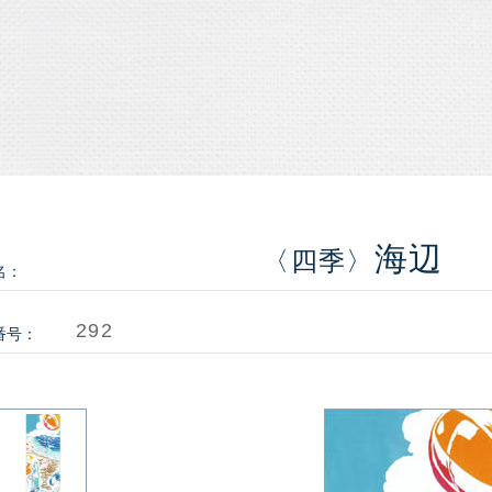
海辺
〈四季〉
名：
292
番号：