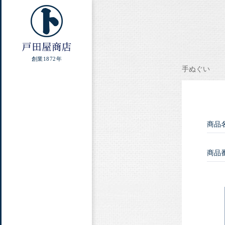
創業1872年
手ぬぐい
商品
商品