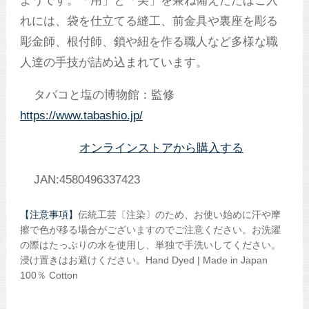
ようです。「用」と「美」を兼ね備えたたばこ入
れには、袋を仕立てる縫工、前金具や裏座を彫る
彫金師、根付師、鎖や紐を作る職人など多様な職
人達の手技が詰め込まれています。
タバコと塩の博物館：監修
https://www.tabashio.jp/
オンラインストアから購入する
JAN:4580496337423
【注意事項】
伝統工芸〔注染〕のため、お使い始めに汗や摩
擦で色が移る場合がございますのでご注意ください。お洗濯
の際はたっぷりの水を使用し、単独で手洗いしてください。
浸け置きはお避けください。Hand Dyed | Made in Japan
100％ Cotton