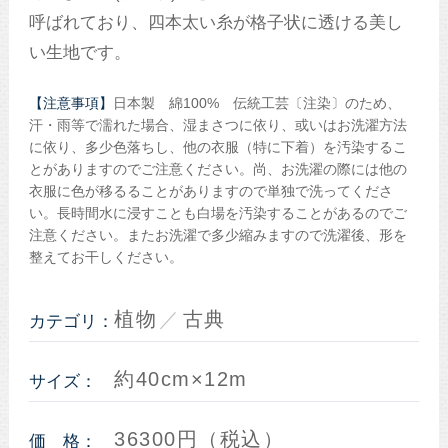
呼ばれており、四本太い糸が格子状に透ける美し
い生地です。
【注意事項】
日本製 綿100% 伝統工芸〔注染〕のため、
汗・雨等で濡れた場合、湿まさつに依り、或いはお洗濯方法
に依り、多少色落ちし、他の衣服（特に下着）を汚染するこ
とがありますのでご注意ください。尚、お洗濯の際には他の
衣服に色が移るることがありますので単独で洗ってくださ
い。長時間水に浸すことも白場を汚染することがあるのでご
注意ください。またお洗濯で多少縮みますので洗濯後、形を
整えてお干しください。
植物
古典
カテゴリ：
約40cm×12m
サイズ：
36300円（税込）
価 格：